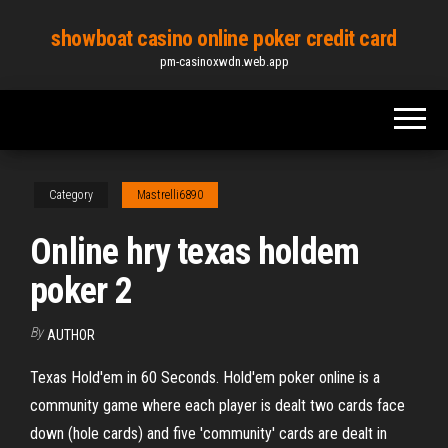
Skip
showboat casino online poker credit card
to
pm-casinoxwdn.web.app
the
content
Category
Mastrelli6890
Online hry texas holdem
poker 2
By
AUTHOR
Texas Hold'em in 60 Seconds. Hold'em poker online is a
community game where each player is dealt two cards face
down (hole cards) and five 'community' cards are dealt in