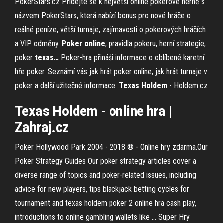
PokerStars.cz
Přidejte se k největší online pokerové herně s
názvem PokerStars, která nabízí bonus pro nové hráče o
reálné peníze, větší turnaje, zajímavosti o pokerových hráčích
a VIP odměny.
Poker
online
, pravidla pokeru, herní strategie,
poker
texas
…
Poker-hra přináši informace o oblíbené karetní
hře poker. Seznámí vás jak hrát poker online, jak hrát turnaje v
poker a další užitečné informace.
Texas Holdem
- Holdem.cz
Texas Holdem
-
online
hra |
Zahraj.cz
Poker Hollywood Park 2004 - 2018 ® - Online hry zdarma.Our
Poker Strategy Guides Our poker strategy articles cover a
diverse range of topics and poker-related issues, including
advice for new players, tips blackjack betting cycles for
tournament and texas holdem poker 2 online hra cash play,
introductions to online gambling wallets like ... Super Hry